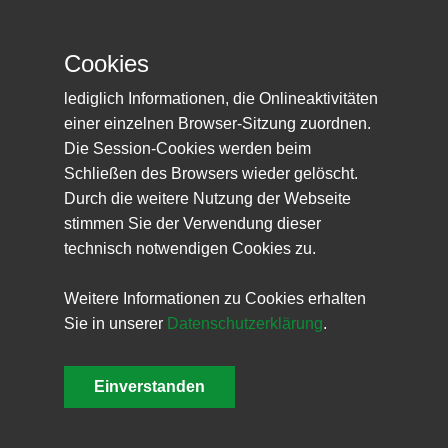
Cookies
Veröffentlicht: 28. April 2026
lediglich Informationen, die Onlineaktivitäten
Christine benötigt jeden Monat ca. 105
einer einzelnen Browser-Sitzung zuordnen.
Euro! -
eine Patenschaft ist ab 5 €
Die Session-Cookies werden beim
monatlich möglich!
Schließen des Browsers wieder gelöscht.
Durch die weitere Nutzung der Webseite
stimmen Sie der Verwendung dieser
technisch notwendigen Cookies zu.
Christine hatte mal ein Zuhause!
Weitere Informationen zu Cookies erhalten
# Patenhündin seit April 2026 # Christine
Sie in unserer
Datenschutzerklärung
.
lebt auf der Farm in Portugal
WEITERLESEN
Einverstanden