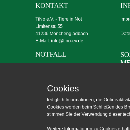
KONTAKT
IN
TiNo e.V. - Tiere in Not
Imp
Limitenstr. 55
41236 Mönchengladbach
Date
E-Mail:
info@tino-ev.de
NOTFALL
SO
ME
Telefon - nur in Notfällen:
02166 2171116
Cookies
lediglich Informationen, die Onlineaktiv
Cookies werden beim Schließen des Bro
stimmen Sie der Verwendung dieser tec
Weitere Informationen zu Cookies erhalt